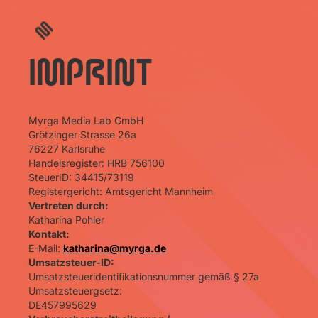
IMPRINT
Myrga Media Lab GmbH
Grötzinger Strasse 26a
76227 Karlsruhe
Handelsregister: HRB 756100
SteuerID: 34415/73119
Registergericht: Amtsgericht Mannheim
Vertreten durch:
Katharina Pohler
Kontakt:
E-Mail:
katharina@myrga.de
Umsatzsteuer-ID:
Umsatzsteueridentifikationsnummer gemäß § 27a
Umsatzsteuergsetz:
DE457995629